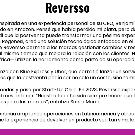
Reversso
inspirada en una experiencia personal de su CEO, Benjam
do en Amazon. Pensé que había perdido mi plata, pero do
í que la postventa puede transformar una pésima experie
Regonesi, creó una solución tecnológica enfocada en el
de Reversso permite a las marcas gestionar cambios y 
al mismo tiempo que mejora la relación con los clientes
frica— utilizan la herramienta como parte de su operación
anza con Blue Express y Uber, que permitió lanzar un servi
 que la postventa podía ser no solo un costo, sino tamb
ondas y pasó por Start-Up Chile. En 2023, Reversso exper
l mes anterior. “Nuestro foco ha sido siempre hacer que
s para las marcas”, enfatiza Santa María.
ontinúa ampliando operaciones en Latinoamérica y otros
que la experiencia de devolver un producto sea tan simp