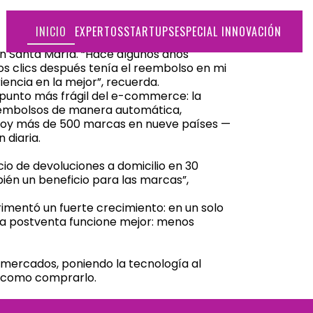
INICIO
EXPERTOS
STARTUPS
ESPECIAL INNOVACIÓN
ín Santa María. “Hace algunos años
s clics después tenía el reembolso en mi
ncia en la mejor”, recuerda.
 punto más frágil del e-commerce: la
reembolsos de manera automática,
. Hoy más de 500 marcas en nueve países —
 diaria.
cio de devoluciones a domicilio en 30
ién un beneficio para las marcas”,
imentó un fuerte crecimiento: en un solo
 la postventa funcione mejor: menos
 mercados, poniendo la tecnología al
le como comprarlo.