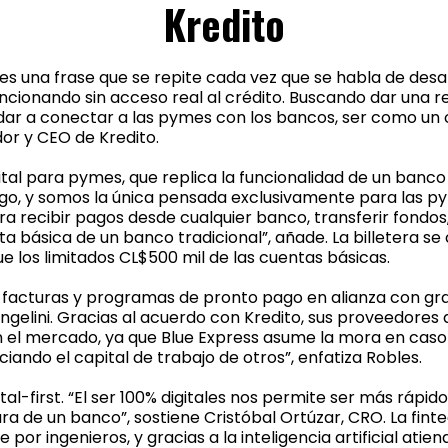
Kredito
s una frase que se repite cada vez que se habla de desar
ionando sin acceso real al crédito. Buscando dar una r
dar a conectar a las pymes con los bancos, ser como un 
or y CEO de Kredito.
ital para pymes, que replica la funcionalidad de un banco s
 y somos la única pensada exclusivamente para las pyme
 recibir pagos desde cualquier banco, transferir fondos
básica de un banco tradicional”, añade. La billetera s
 los limitados CL$500 mil de las cuentas básicas.
e facturas y programas de pronto pago en alianza con g
ngelini. Gracias al acuerdo con Kredito, sus proveedores
 el mercado, ya que Blue Express asume la mora en caso
iando el capital de trabajo de otros”, enfatiza Robles.
-first. “El ser 100% digitales nos permite ser más rápidos
ra de un banco”, sostiene Cristóbal Ortúzar, CRO. La fi
r ingenieros, y gracias a la inteligencia artificial atie