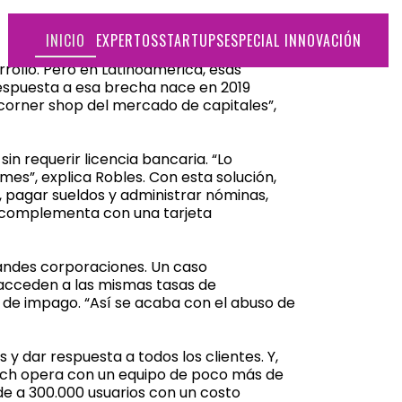
INICIO
EXPERTOS
STARTUPS
ESPECIAL INNOVACIÓN
rollo. Pero en Latinoamérica, esas
espuesta a esa brecha nace en 2019
corner shop del mercado de capitales”,
in requerir licencia bancaria. “Lo
s”, explica Robles. Con esta solución,
, pagar sueldos y administrar nóminas,
e complementa con una tarjeta
randes corporaciones. Un caso
 acceden a las mismas tasas de
 de impago. “Así se acaba con el abuso de
 y dar respuesta a todos los clientes. Y,
ntech opera con un equipo de poco más de
nde a 300.000 usuarios con un costo