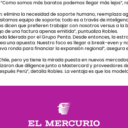
ar. “Como somos más baratos podemos llegar más lejos”, 
ión: elimina la necesidad de soporte humano, reemplaza 
itamos equipo de soporte; todo es a través de inteligencia
nos dicen que prefieren trabajar con nosotros versus a la 
o de una factura apenas emitida”, puntualiza Robles.
nda liderada por el Grupo Penta. Desde entonces, la estr
a una apuesta. Nuestro foco es llegar a break-even y no
va ronda para financiar la expansión regional”, asegura 
hile, pero ya tiene la mirada puesta en nuevos mercados.
izaron due diligence junto a Mastercard y proveedores de
spués Perú”, detalla Robles. La ventaja es que los model