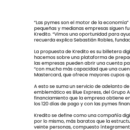
“Las pymes son el motor de la economía” e
pequeñas y medianas empresas siguen func
Kredito. “Vimos una oportunidad para ayu
recuerda explica Sebastián Robles, fundad
La propuesta de Kredito es su billetera dig
hacemos sobre una plataforma de prepago,
las empresas pueden abrir una cuenta para
“con mucha más capacidad que una cuenta 
Mastercard, que ofrece mayores cupos que
A esto se suma un servicio de adelanto d
emblemático es Blue Express, del Grupo A
financiamiento que la empresa obtiene en
los 120 días de pago y con las pymes financ
Kredito se define como una compañía digital
por lo mismo, más baratos que la estructu
veinte personas, compuesto íntegramente po